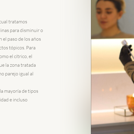
 cual tratamos
inas para disminuir o
 el paso de los años
ctos tópicos. Para
mo el cítrico, el
que la zona tratada
o parejo igual al
la mayoría de tipos
cidad e incluso